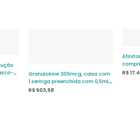
Afinit
compr
lução
rasco-
R$
17.
Granulokine 300mcg, caixa com
1 seringa preenchida com 0,5mL
de solução de uso subcutâneo
R$
503,58
ou intravenoso