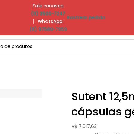
Fale conosco
(11) 3500-7247
Rastrear pedido
| WhatsApp:
(11) 97580-7959
Sutent 12,5
cápsulas g
R$
7.017,63