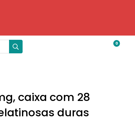
0
mg, caixa com 28
elatinosas duras