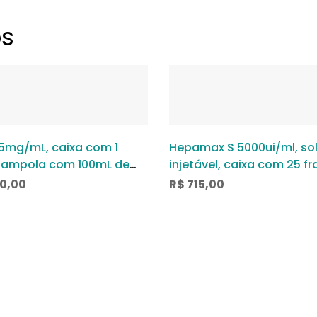
os
 5mg/mL, caixa com 1
Hepamax S 5000ui/ml, so
-ampola com 100mL de
injetável, caixa com 25 f
o de uso intravenoso
ampola com 5ml
0,00
R$
715,00